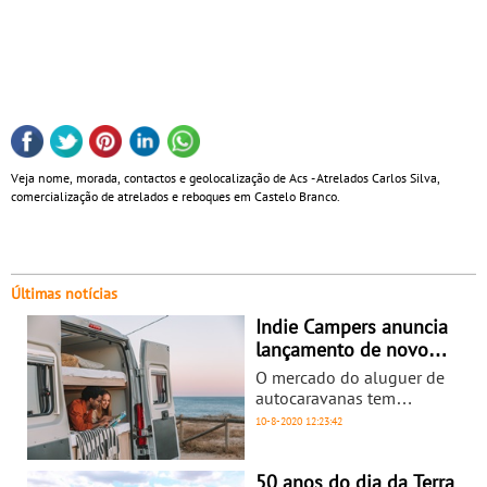
Veja nome, morada, contactos e geolocalização de Acs - Atrelados Carlos Silva,
comercialização de atrelados e reboques em Castelo Branco.
Últimas notícias
Indie Campers anuncia
lançamento de novo
marketplace de aluguer
O mercado do aluguer de
de autocaravanas
autocaravanas tem
apresentado um
10-8-2020
12:23:42
acentuado crescimento em
meses recentes,
avolumado por inúmeros
50 anos do dia da Terra