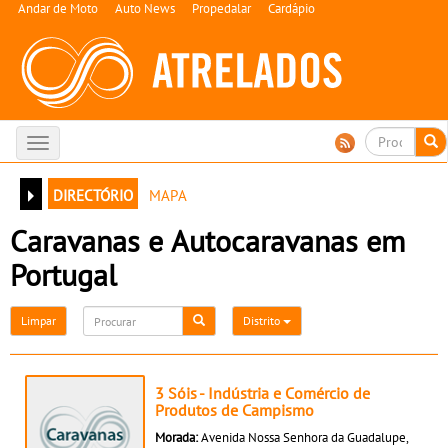
Andar de Moto
Auto News
Propedalar
Cardápio
Toggle
navigation
directório
mapa
Caravanas e Autocaravanas em
Portugal
Limpar
Distrito
3 Sóis - Indústria e Comércio de
Produtos de Campismo
Morada:
Avenida Nossa Senhora da Guadalupe,