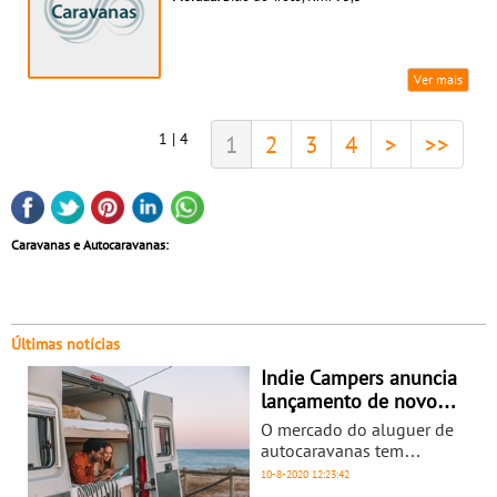
Ver mais
1 | 4
1
2
3
4
>
>>
Caravanas e Autocaravanas:
Últimas notícias
Indie Campers anuncia
lançamento de novo
marketplace de aluguer
O mercado do aluguer de
de autocaravanas
autocaravanas tem
apresentado um
10-8-2020
12:23:42
acentuado crescimento em