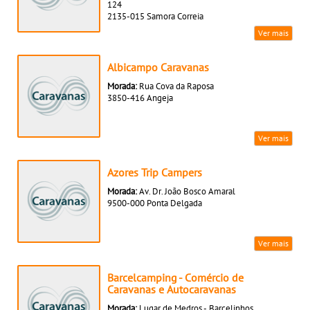
124
2135-015 Samora Correia
Ver mais
Albicampo Caravanas
Morada:
Rua Cova da Raposa
3850-416 Angeja
Ver mais
Azores Trip Campers
Morada:
Av. Dr. João Bosco Amaral
9500-000 Ponta Delgada
Ver mais
Barcelcamping - Comércio de
Caravanas e Autocaravanas
Morada:
Lugar de Medros - Barcelinhos