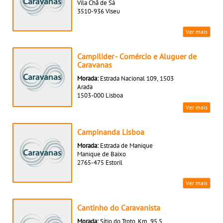
Vila Chã de Sá
3510-936 Viseu
Ver mais
Campilider - Comércio e Aluguer de
Caravanas
Morada:
Estrada Nacional 109, 1503
Arada
1503-000 Lisboa
Ver mais
Campinanda Lisboa
Morada:
Estrada de Manique
Manique de Baixo
2765-475 Estoril
Ver mais
Cantinho do Caravanista
Morada:
Sítio do Troto, Km. 95,5