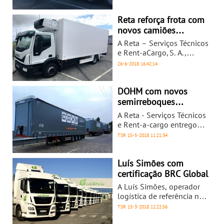
experiência memorável.
semirreboques LeciTrailer,
de lonas com kit
Reta reforça frota com
harmónico, à empresa
novos camiões
LASO – Transportes, S. A.
frigoríficos
A Reta – Serviços Técnicos
e Rent-aCargo, S. A.,
empresa líder no aluguer
26-6-2018
16:42:14
de veículos pesados de
transporte de mercadorias,
reforçou a sua frota de
DOHM com novos
aluguer com novos
semirreboques
camiões frigoríficos.
portabobinas Lecitrailer
A Reta - Serviços Técnicos
e Rent-a-cargo entregou
um conjunto de
TSR
15-5-2018
11:21:34
semirreboques de Lonas
Portabobinas LeciTrailer, à
empresa DOHM. Com esta
Luís Simões com
aquisição, o Operador
certificação BRC Global
Logístico DOHM reforçou
A Luís Simões, operador
a sua frota com 10 novos
logística de referência na
semirreboques de lonas
Península Ibérica, obteve
TSR
15-3-2018
12:22:56
da marca LeciTrailer, num
a certificação BRC Global
acordo realizado com a