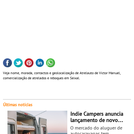
Veja nome, morada, contactos e geolocalização de Atrelauto de Victor Manuel,
comercialização de atrelados e reboques em Seixal.
Últimas notícias
Indie Campers anuncia
lançamento de novo
marketplace de aluguer
O mercado do aluguer de
de autocaravanas
autocaravanas tem