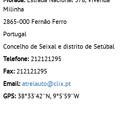
Milinha
2865-000
Fernão Ferro
Portugal
Concelho de Seixal e distrito de Setúbal
Telefone:
212121295
Fax:
212121295
Email:
atrelauto@clix.pt
GPS:
38°33'42''N, 9°5'59''W