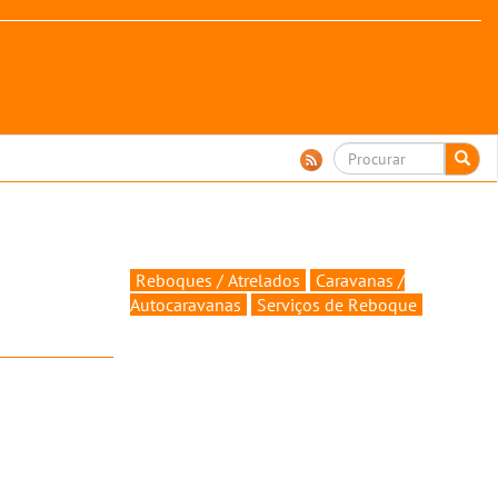
Reboques / Atrelados
Caravanas /
Autocaravanas
Serviços de Reboque