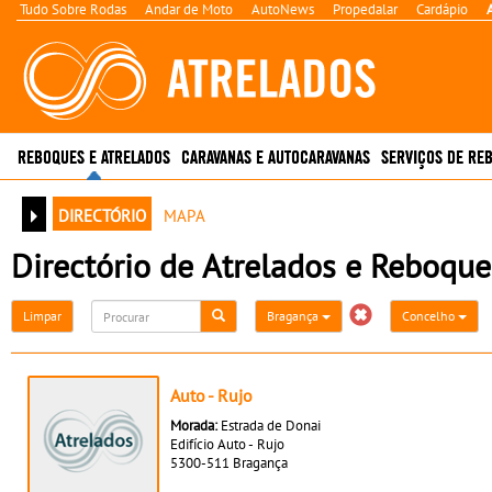
Tudo Sobre Rodas
Andar de Moto
AutoNews
Propedalar
Cardápio
REBOQUES E ATRELADOS
CARAVANAS E AUTOCARAVANAS
SERVIÇOS DE RE
directório
mapa
Directório de Atrelados e Reboque
Limpar
Bragança
Concelho
Auto - Rujo
Morada:
Estrada de Donai
Edifício Auto - Rujo
5300-511 Bragança