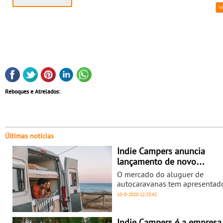
V
Reboques e Atrelados:
Últimas notícias
Indie Campers anuncia
lançamento de novo
marketplace de aluguer de
O mercado do aluguer de
autocaravanas
autocaravanas tem apresenta
acentuado crescimento em me
10-8-2020
12:23:42
recentes, avolumado por inúm
relatos acerca da popularidade
desta opção de turismo como
Indie Campers é a empresa