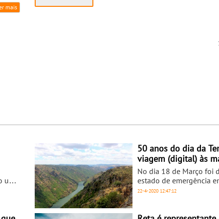
er mais
50 anos do dia da Te
viagem (digital) às m
naturais de Portugal
No dia 18 de Março foi 
do um
estado de emergência e
ses
devido ao surto de coro
22-4-2020
12:47:12
eros
está a assolar o mundo.
aparecimento deste surt
 uma
indústrias pararam e a 
 que
Reta é representante 