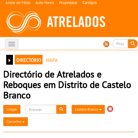
Andar de Moto
Auto News
Propedalar
Cardápio
Toggle
navigation
directório
mapa
Directório de Atrelados e
Reboques em Distrito de Castelo
Branco
Limpar
Castelo Branco
Concelho